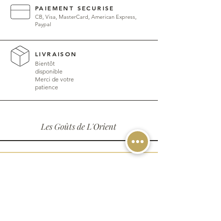
PAIEMENT SECURISE
CB, Visa, MasterCard, American Express,
Paypal
LIVRAISON
Bientôt
disponible
Merci de votre
patience
Les Goûts de L'Orient
NOUS TROUVER
Nos Adresses : 2 rue de la
libération 69680 Chassieu
EN SAVOIR PLUS
Contactez-nous